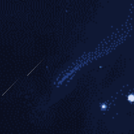
体育赛事直播
同步覆盖全球重要赛事，配备高清信号源与多语
国）平台轻松找到关注比赛，实现多屏同步观赛