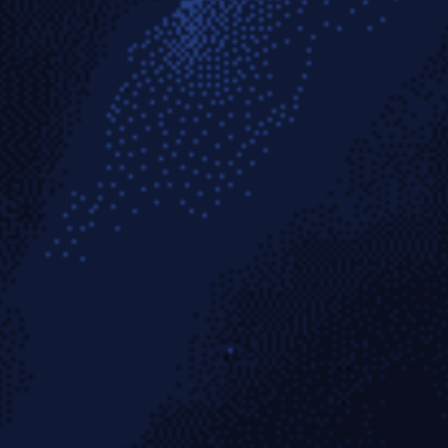
边聊，提升观赛的社交属性。