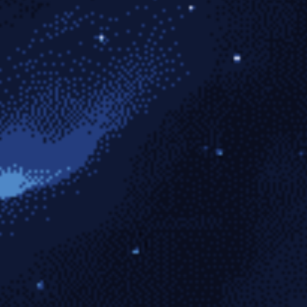
用户社区与弹幕互动
构建赛事评论区与实时弹幕系统，让用户可边看