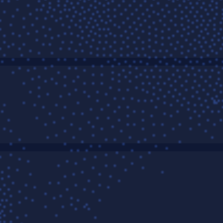
关于乐鱼官方首页入口
于体育赛事直播与互动体验的创新平台，致力于为全球用户带来高
务体验，覆盖多语种、多终端、多场景。
创立初心与品牌愿
自创立之初，乐鱼官方首页入口
数据分析与观赛互动体验，打造