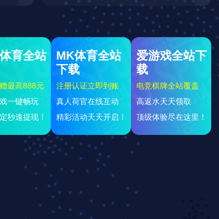
乐鱼（中国）等体育内容更便捷、更智能地触达全球用户。