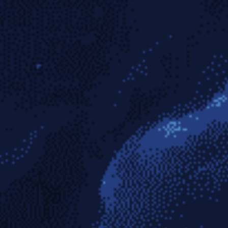
胜负走势等，支持图表化展示，助用户理解比赛进程与策略细
回放，服务深度体育爱好者及内容创作者。