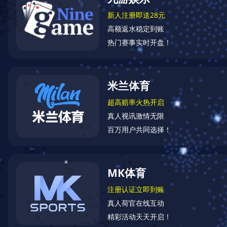
乐鱼官方首页入口是专注