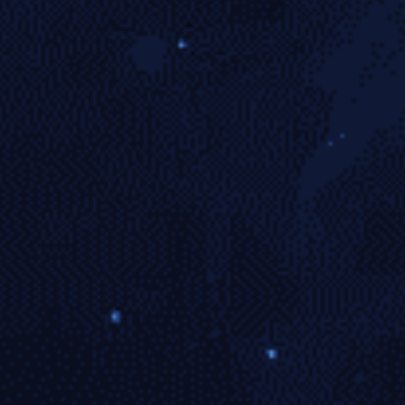
多终端无缝适配
全平台接入乐鱼官方首页入口内容系统，支持 P