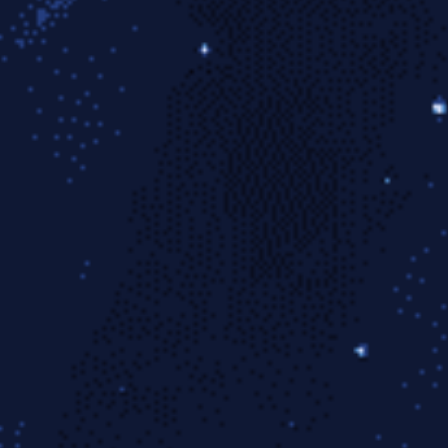
风控、秒级加载、多节点加速等
时，乐鱼官方首页入口提供全天
平台。
五大核心功能 · 场景整合